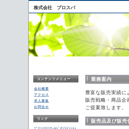
株式会社 プロスパ
業務案内
コンテンツメニュー
会社概要
豊富な販売実績に
アクセス
販売戦略・商品企
求人募集
お問合せ
ご提案致します。
リンク
販売品及び販売
ﾌﾟﾘﾝｽｱｲｽﾜｰﾙﾄﾞｵﾝﾗｲﾝｼｮｯ