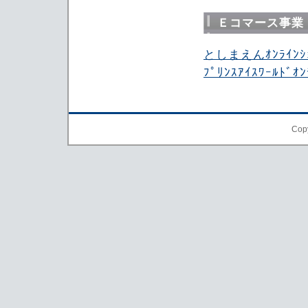
Ｅコマース事業
としまえんｵﾝﾗｲﾝｼｮ
ﾌﾟﾘﾝｽｱｲｽﾜｰﾙﾄﾞｵﾝ
Copy